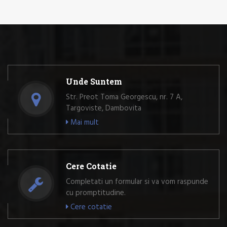
Unde Suntem
Str. Preot Toma Georgescu, nr. 7 A,
Targoviste, Dambovita
Mai mult
Cere Cotatie
Completati un formular si va vom raspunde
cu promptitudine.
Cere cotatie