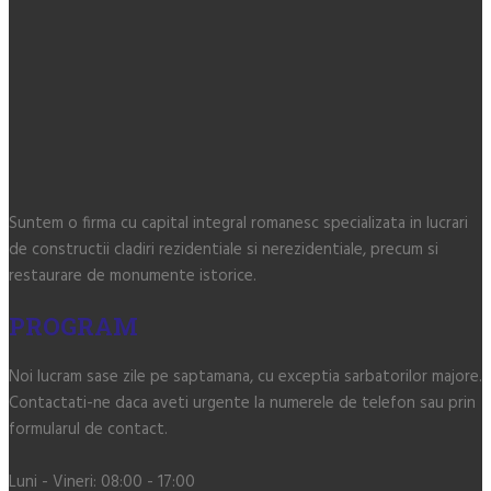
Suntem o firma cu capital integral romanesc specializata in lucrari
de constructii cladiri rezidentiale si nerezidentiale, precum si
restaurare de monumente istorice.
PROGRAM
Noi lucram sase zile pe saptamana, cu exceptia sarbatorilor majore.
Contactati-ne daca aveti urgente la numerele de telefon sau prin
formularul de contact.
Luni - Vineri:
08:00 - 17:00